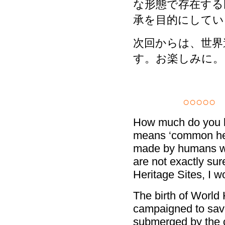
な形態で存在する
承を目的にしてい
次回からは、世界
す。お楽しみに。
○○○○○
A
How much do you k
means ‘common heri
made by humans whe
are not exactly su
Heritage Sites, I wo
The birth of Worl
campaigned to save
submerged by the c