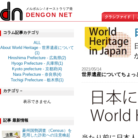
メルボルン / オーストラリア発
DENGON NET
クラシファイド
コラム記事カテゴリ
ALL
About World Heritage - 世界遺産について
(1)
Hiroshima Prefecture - 広島県(2)
Hyogo Prefecture - 兵庫県(1)
Kyoto prefecture - 京都府(4)
2021/05/14
世界遺産についてちょっとだけ - 
Nara Prefecture - 奈良県(4)
Tochigi Prefecture - 栃木県(1)
カテゴリ－
表示できません
記事 最新情報
豪州国勢調査（Census）を
悪用した詐欺への注意喚起
当たり前に日本人