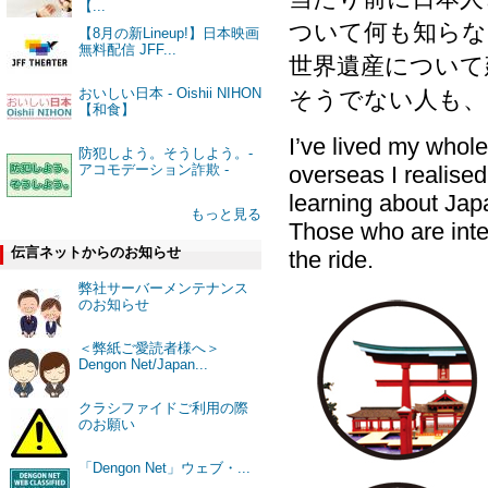
【...
ついて何も知らな
【8月の新Lineup!】日本映画
無料配信 JFF...
世界遺産について
おいしい日本 - Oishii NIHON
そうでない人も、
【和食】
I’ve lived my whol
防犯しよう。そうしよう。-
アコモデーション詐欺 -
overseas I realise
learning about Jap
もっと見る
Those who are inte
伝言ネットからのお知らせ
the ride.
弊社サーバーメンテナンス
のお知らせ
＜弊紙ご愛読者様へ＞
Dengon Net/Japan...
クラシファイドご利用の際
のお願い
「Dengon Net」ウェブ・...