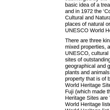
basic idea of a tre
and in 1972 the ‘C
Cultural and Natur
places of natural o
UNESCO World Herit
There are three kin
mixed properties, a
UNESCO, cultural h
sites of outstandin
geographical and g
plants and animals 
property that is of
World Heritage Sit
Fuji (which made th
Heritage Sites ar
World Heritage list