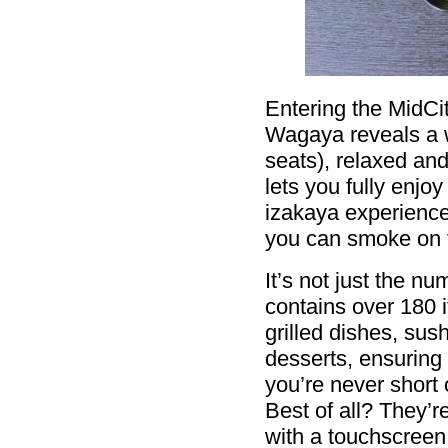
Entering the MidCit
Wagaya reveals a 
seats), relaxed and 
lets you fully enjoy
izakaya experience
you can smoke on 
It’s not just the n
contains over 180 i
grilled dishes, sus
desserts, ensuring
you’re never short 
Best of all? They’r
with a touchscreen 