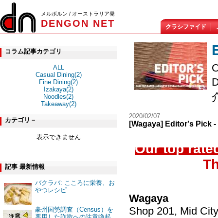
メルボルン / オーストラリア発
DENGON NET
クラシファイド
コラム記事カテゴリ
O
ALL
Casual Dining(2)
Fine Dining(2)
Izakaya(2)
Noodles(2)
Takeaway(2)
2020/02/07
カテゴリ－
[Wagaya] Editor's Pick 
表示できません
Our top rate
Th
記事 最新情報
バクラバ: こころに栄養、お
やつレシピ
Wagaya
Shop 201, Mid Cit
豪州国勢調査（Census）を
悪用した詐欺への注意喚起