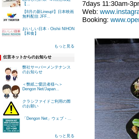
7days 11:30am-3pm
【...
Web:
www.instagr
【8月の新Lineup!】日本映画
無料配信 JFF...
Booking:
www.open
おいしい日本 - Oishii NIHON
【和食】
もっと見る
伝言ネットからのお知らせ
弊社サーバーメンテナンス
のお知らせ
＜弊紙ご愛読者様へ＞
Dengon Net/Japan...
クラシファイドご利用の際
のお願い
「Dengon Net」ウェブ・...
もっと見る