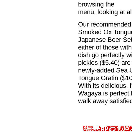
browsing the
menu, looking at all
Our recommended d
Smoked Ox Tongue 
Japanese Beer Set
either of those wit
dish go perfectly
pickles ($5.40) are
newly-added Sea U
Tongue Gratin ($10
With its delicious,
Wagaya is perfect f
walk away satisfie
編集部お勧