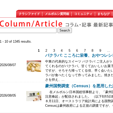
クラシファイド
メルボルン質問箱
コミュニティ
まちなび
1 - 10 of 1345 results.
1
2
3
4
5
6
7
8
9
…
バクラバ: こころに栄養、おやつレシ
中東の代表的なスイーツ バクラバ ご主人が
2026/08/07
てくれるのがバクラバ。甘くておいしいお菓
ですが、そろそろ帰ってくる頃、早く会いた
ラバが食べたくなって作ってみました。焼き
さを抑え、...
豪州国勢調査（Census）を悪用した詐
在メルボルン日本国総領事館より、「豪州国勢
2026/08/05
注意喚起」が配信されました。 （以下8月5日
８月11日、オーストラリア統計局による国勢調査
Censusは豪州政府による正規の調査ですが、