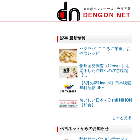
メルボルン / オーストラリア発
DENGON NET
記事 最新情報
バクラバ: こころに栄養、お
やつレシピ
豪州国勢調査（Census）を
悪用した詐欺への注意喚起
【...
【8月の新Lineup!】日本映画
無料配信 JFF...
おいしい日本 - Oishii NIHON
【和食】
もっと見る
伝言ネットからのお知らせ
弊社サーバーメンテナンス