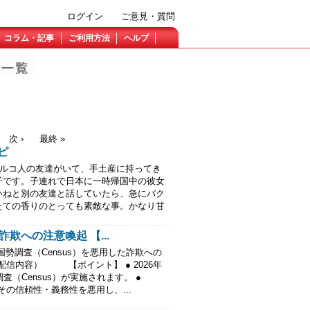
ログイン
ご意見・質問
コラム・記事
ご利用方法
ヘルプ
次 ›
最終 »
ピ
トルコ人の友達がいて、手土産に持ってき
子です。子連れで日本に一時帰国中の彼女
いねと別の友達と話していたら、急にバク
たての香りのとっても素敵な事。かなり甘
欺への注意喚起 【...
調査（Census）を悪用した詐欺への
配信内容） 【ポイント】 ● 2026年
（Census）が実施されます。 ●
その信頼性・義務性を悪用し、...