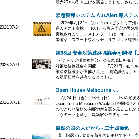
最大25％の引き上げを実施しました。さらに、.
緊急警報システム AusAlert 導入
2026年7月27日（月）2pm（ビクトリア州） 
2026/07/24
導入テスト実施 10月から導入予定の緊急警報シ
実施されます。テストアラートは、オースト
帯電話、スマートウオッチ、タブレット端末）に
第68回 安全対策連絡協議会を開催【..
ビクトリア州警察幹部が治安の現状を説明 
2026/07/21
対策連絡協議会を開催 － 7月21日、在メ
策連絡協議会が開催された。 同協議会は、ビ
る最新情報を共有するとともに、...
Open House Melbourne -...
7月24 日（金）- 26日（日） 150を
2026/07/21
Open House Melbourne Weekend
のできない建物の内部や舞台裏を見ることが
いうテーマを通し、建築家やデザイナー、...
自然の国の人だから - 二十四節気
昔（旧暦）は立春が新年の始まりであり、立