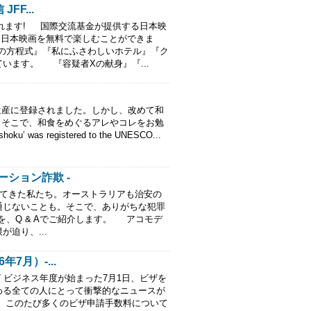
FF...
ます! 国際交流基金が提供する日本映
現在、日本映画を無料で楽しむことができま
夏の方程式』『私にふさわしいホテル』『ク
います。 『容疑者Xの献身』『...
】
化遺産に登録されました。しかし、改めて和
 そこで、和食をめぐるアレやコレをお勉
ʼ was registered to the UNESCO...
ーション詐欺 -
きた私たち。オーストラリアも治安の
通じないことも。そこで、ありがちな犯罪
を、Q & Aでご紹介します。 アコモデ
迫り、...
7月）-...
27 ビジネス年度が始まった7月1日、ビザを
わる全ての人にとって衝撃的なニュースが
、このたび多くのビザ申請手数料について