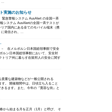
..
テスト実施のお知らせ
緊急警報システム AusAlert の全国一斉
ステム AusAlertの全国一斉テストが
ラリア国内にある全てのモバイル端末（携
発信され、...
.
－ 在メルボルン日本国総領事館で安全
ルボルン日本国総領事館において、安全対
クトリア州に暮らす在留邦人の安全に関す
超える貴重な建築物などが一般公開される
 が開催されます。 開催期間中は、日頃立ち入ること
できるます。また、今年の『寛容な街』と
春から始まる月を正月（1月）と呼び、 そ