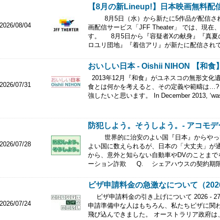
【8月の新Lineup!】日本映画無料配信 J
8月5日（水）から新たに5作品が配信され
2026/08/04
画配信サービス「JFF Theater」 では、
す。 8月5日から『容疑者Xの献身』『真
ロユリ団地』『着信アリ』が新たに配信されて
おいしい日本 - Oishii NIHON 【和食
2013年12月『和食』がユネスコの無形文
2026/07/31
食とは何かを考えると、その定義や範疇は…?
強したいと思います。 In December 2013, ʻwashoku
防犯しよう。そうしよう。- アコモデ
世界的に治安のよい国『日本』からやって
2026/07/28
よい国に数えられるが、日本の「大丈夫」が
から、意外と知らない自動車やDVのことまで
ーション詐欺 Q. シェアハウスの契約期限が
ビザ申請料金の急激なについて（2026年
ビザ申請料金の引き上げについて 2026 - 
2026/07/24
申請準備中な人はもちろん、私たちビザに関
飛び込んできました。 オーストラリア政府は