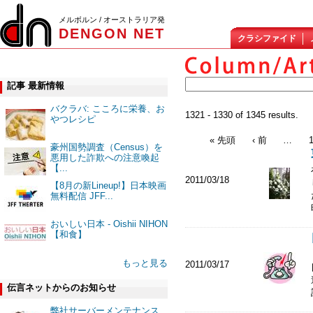
メルボルン / オーストラリア発
DENGON NET
クラシファイド
記事 最新情報
バクラバ: こころに栄養、お
1321 - 1330 of 1345 results.
やつレシピ
« 先頭
‹ 前
…
豪州国勢調査（Census）を
悪用した詐欺への注意喚起
【...
2011/03/18
【8月の新Lineup!】日本映画
無料配信 JFF...
おいしい日本 - Oishii NIHON
【和食】
もっと見る
2011/03/17
伝言ネットからのお知らせ
弊社サーバーメンテナンス