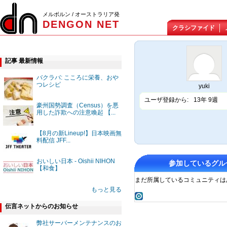
メルボルン / オーストラリア発
DENGON NET
クラシファイド
記事 最新情報
バクラバ: こころに栄養、おや
つレシピ
yuki
ユーザ登録から:
13年 9週
豪州国勢調査（Census）を悪
用した詐欺への注意喚起 【...
【8月の新Lineup!】日本映画無
料配信 JFF...
おいしい日本 - Oishii NIHON
参加しているグル
【和食】
まだ所属しているコミュニティは
もっと見る
伝言ネットからのお知らせ
弊社サーバーメンテナンスのお