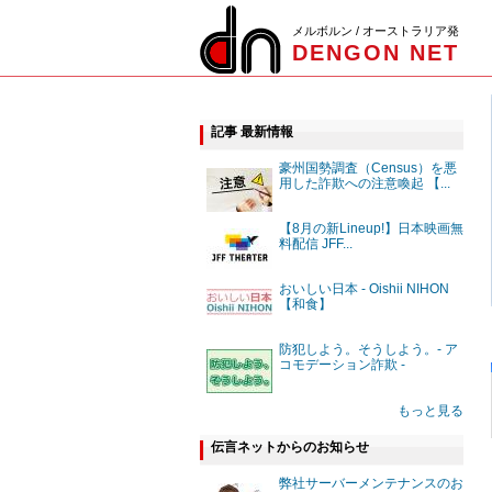
メルボルン / オーストラリア発
DENGON NET
記事 最新情報
豪州国勢調査（Census）を悪
用した詐欺への注意喚起 【...
【8月の新Lineup!】日本映画無
料配信 JFF...
おいしい日本 - Oishii NIHON
【和食】
防犯しよう。そうしよう。- ア
コモデーション詐欺 -
もっと見る
伝言ネットからのお知らせ
弊社サーバーメンテナンスのお