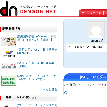
メルボルン / オーストラリア発
DENGON NET
クラシファイド
記事 最新情報
豪州国勢調査（Census）を悪
用した詐欺への注意喚起 【...
lemonleaf
ユーザ登録から:
7年 13週
【8月の新Lineup!】日本映画無
料配信 JFF...
おいしい日本 - Oishii NIHON
【和食】
防犯しよう。そうしよう。- ア
参加しているグル
コモデーション詐欺 -
まだ所属しているコミュニティは
もっと見る
伝言ネットからのお知らせ
弊社サーバーメンテナンスのお