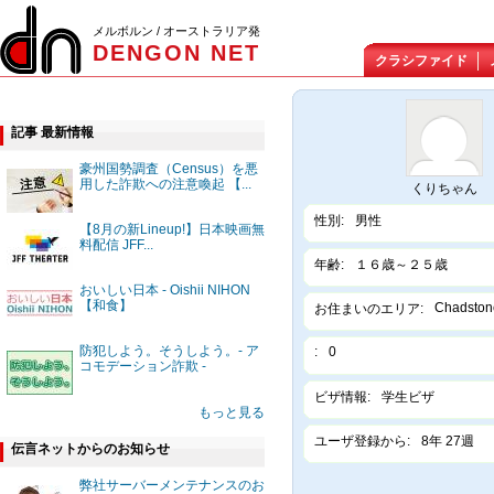
メルボルン / オーストラリア発
DENGON NET
クラシファイド
記事 最新情報
豪州国勢調査（Census）を悪
用した詐欺への注意喚起 【...
くりちゃん
性別:
男性
【8月の新Lineup!】日本映画無
料配信 JFF...
年齢:
１６歳～２５歳
おいしい日本 - Oishii NIHON
【和食】
Chadston
お住まいのエリア:
防犯しよう。そうしよう。- ア
:
0
コモデーション詐欺 -
ビザ情報:
学生ビザ
もっと見る
ユーザ登録から:
8年 27週
伝言ネットからのお知らせ
弊社サーバーメンテナンスのお