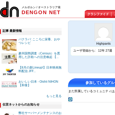
メルボルン / オーストラリア発
DENGON NET
クラシファイド
記事 最新情報
バクラバ: こころに栄養、おや
つレシピ
Highpants
ユーザ登録から:
12年 27週
豪州国勢調査（Census）を悪
用した詐欺への注意喚起 【...
【8月の新Lineup!】日本映画無
料配信 JFF...
おいしい日本 - Oishii NIHON
参加しているグル
【和食】
まだ所属しているコミュニティは
もっと見る
伝言ネットからのお知らせ
弊社サーバーメンテナンスのお