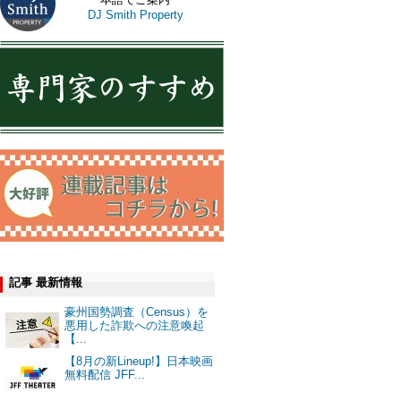
DJ Smith Property
記事 最新情報
豪州国勢調査（Census）を
悪用した詐欺への注意喚起
【...
【8月の新Lineup!】日本映画
無料配信 JFF...