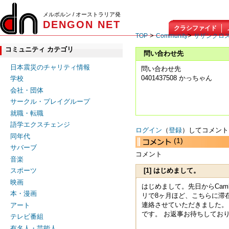
メルボルン / オーストラリア発
DENGON NET
クラシファイド
>
>
TOP
Community
サザンクロ
コミュニティ カテゴリ
問い合わせ先
日本震災のチャリティ情報
問い合わせ先
0401437508 かっちゃん
学校
会社・団体
サークル・プレイグループ
就職・転職
語学エクスチェンジ
ログイン
（
登録
）してコメント
同年代
(1)
サバーブ
コメント
音楽
[1] はじめまして。
スポーツ
映画
はじめまして。先日からCam
本・漫画
リで8ヶ月ほど、こちらに滞
連絡させていただきました。
アート
です。 お返事お待ちしてお
テレビ番組
有名人・芸能人