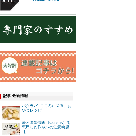
記事 最新情報
バクラバ: こころに栄養、お
やつレシピ
豪州国勢調査（Census）を
悪用した詐欺への注意喚起
【...