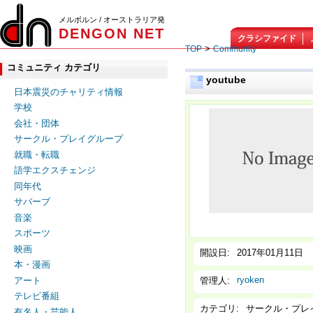
メルボルン / オーストラリア発
DENGON NET
クラシファイド
>
TOP
Community
コミュニティ カテゴリ
youtube
日本震災のチャリティ情報
学校
会社・団体
サークル・プレイグループ
就職・転職
語学エクスチェンジ
同年代
サバーブ
音楽
スポーツ
映画
開設日:
2017年01月11日
本・漫画
ryoken
管理人:
アート
テレビ番組
カテゴリ:
サークル・プレ
有名人・芸能人