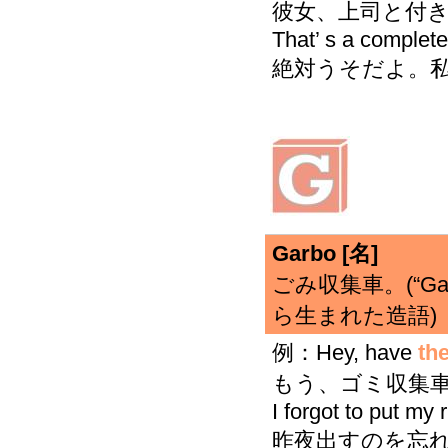
彼女、上司と付き
That’ s a complet
絶対うそだよ。私
Garbo [名]
ごみ収集車。(“Garbo
ら生まれた造語)
例：Hey, have
th
もう、ゴミ収集車
I forgot to put my 
昨夜出すのを忘れ