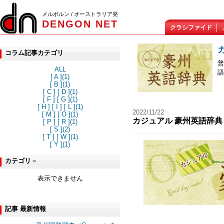
メルボルン / オーストラリア発
DENGON NET
クラシファイド
コラム記事カテゴリ
普
ALL
語
[ A ](1)
[ B ](1)
[ C ] [ D ](1)
[ F ] [ G ](1)
[ H ] [ I ] [ L ](1)
2022/11/22
[ M ] [ O ](1)
カジュアル 豪州英語辞典 - [ F
[ P ] [ R ](1)
[ S ](2)
[ T ] [ W ](1)
[ Y ](1)
カテゴリ－
表示できません
記事 最新情報