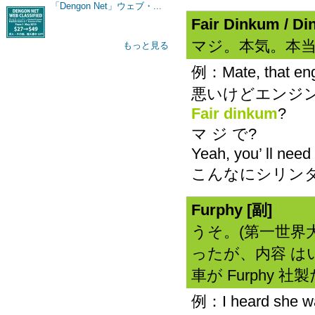
「Dengon Net」ウェブ・...
Fair Dinkum / Din
マジ。本気。本当
もっと見る
例：Mate, that engi
悪いけどエンジ
Fair dinkum
?
マ ジ で?
Yeah, you’ ll need 
こんなにシリン
Furphy [副]
うそ。(第一世界
ったが、内容 は
車が Furphy 
例：I heard she was