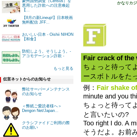
豪州国勢調査（Census）を
かなりカジュ
悪用した詐欺への注意喚起
【...
【8月の新Lineup!】日本映画
無料配信 JFF...
おいしい日本 - Oishii NIHON
【和食】
防犯しよう。そうしよう。-
アコモデーション詐欺 -
Fair crack of the
ちょっと待ってよ
もっと見る
ースボトルをたっ
伝言ネットからのお知らせ
例：
Fair shake of
弊社サーバーメンテナンス
のお知らせ
minute and you thi
ちょっと待って
＜弊紙ご愛読者様へ＞
Dengon Net/Japan...
と言いたいの?
Too right I do. A m
クラシファイドご利用の際
のお願い
そうだよ。お前