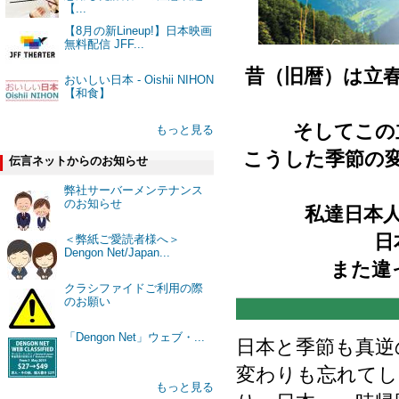
【...
【8月の新Lineup!】日本映画
無料配信 JFF...
昔（旧暦）は立
おいしい日本 - Oishii NIHON
【和食】
そしてこの
もっと見る
こうした季節の変
伝言ネットからのお知らせ
弊社サーバーメンテナンス
のお知らせ
私達日本
日
＜弊紙ご愛読者様へ＞
Dengon Net/Japan...
また違
クラシファイドご利用の際
のお願い
「Dengon Net」ウェブ・...
日本と季節も真逆
変わりも忘れてし
もっと見る