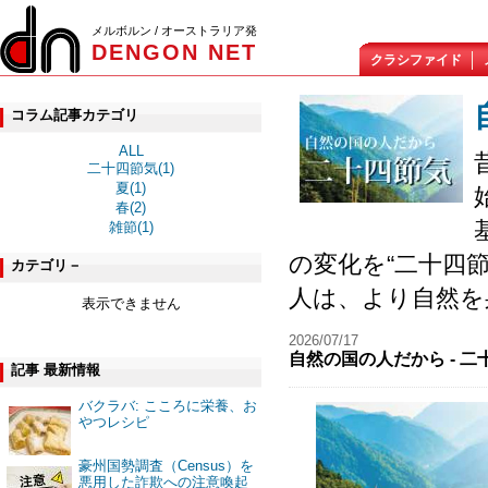
メルボルン / オーストラリア発
DENGON NET
クラシファイド
コラム記事カテゴリ
ALL
二十四節気(1)
夏(1)
春(2)
雑節(1)
の変化を“二十四
カテゴリ－
人は、より自然を
表示できません
2026/07/17
自然の国の人だから - 二
記事 最新情報
バクラバ: こころに栄養、お
やつレシピ
豪州国勢調査（Census）を
悪用した詐欺への注意喚起