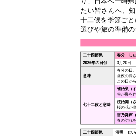
り、日本へ一時帰
たい皆さんへ、知
十二候を季節ごと
選びや旅の準備の
二十四節気
春分 しゅ
2026年の日付
3月20日
春分の日
意味
昼夜の長
この日か
雀始巣（す
雀が巣を作
桜始開（さ
七十二候と意味
桜の花が咲
雷乃発声（
春の訪れを
二十四節気
清明 せい