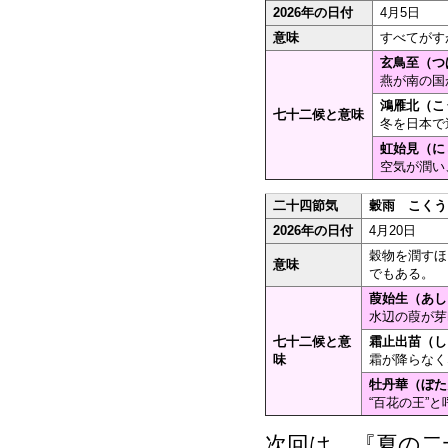
2026年の日付
4月5日
意味
すべてがす
玄鳥至（つ
燕が南の国
鴻雁北（こ
七十二候と意味
冬を日本で
虹始見（に
空気が潤い
二十四節気
穀雨 こくう
2026年の日付
4月20日
穀物を潤すほ
意味
でもある。
葭始生（あし
水辺の葭が芽
七十二候と意
霜止出苗（し
味
霜が降らなく
牡丹華（ぼた
“百花の王”
次回は、『夏の二