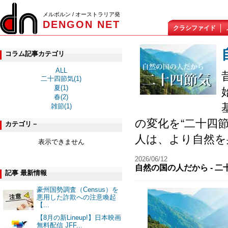
メルボルン / オーストラリア発
DENGON NET
クラシファイド
コラム記事カテゴリ
ALL
二十四節気(1)
夏(1)
春(2)
雑節(1)
の変化を“二十四
カテゴリ－
人は、より自然を
表示できません
2026/06/12
自然の国の人だから - 二
記事 最新情報
豪州国勢調査（Census）を
悪用した詐欺への注意喚起
【...
【8月の新Lineup!】日本映画
無料配信 JFF...