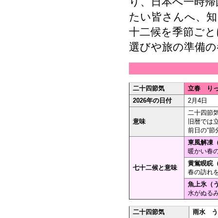
り、日本へ一時帰
たい皆さんへ、知
十二候を季節ごと
選びや旅の準備の
二十四節気
立春 りっ
2026年の日付
2月4日
二十四節
意味
旧暦では
前日の“節
東風解凍（
暖かい春の
黄鴬睍睆（
七十二候と意味
春の訪れを
魚上氷（う
水がぬるみ
二十四節気
雨水 う