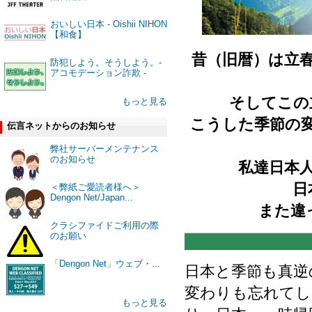
おいしい日本 - Oishii NIHON
【和食】
昔（旧暦）は立
防犯しよう。そうしよう。-
アコモデーション詐欺 -
そしてこの
もっと見る
こうした季節の変
伝言ネットからのお知らせ
弊社サーバーメンテナンス
のお知らせ
私達日本
日
＜弊紙ご愛読者様へ＞
Dengon Net/Japan...
また違
クラシファイドご利用の際
のお願い
「Dengon Net」ウェブ・...
日本と季節も真逆
変わりも忘れてし
もっと見る