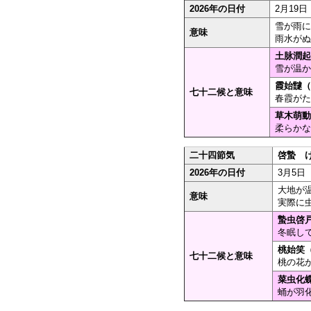
2026年の日付
2月19日
雪が雨に
意味
雨水がぬ
土脉潤起
雪が温か
霞始靆（
七十二候と意味
春霞がた
草木萌動
柔らかな
二十四節気
啓蟄 
2026年の日付
3月5日
大地が
意味
実際に
蟄虫啓
冬眠し
桃始笑
七十二候と意味
桃の花が
菜虫化
蛹が羽化