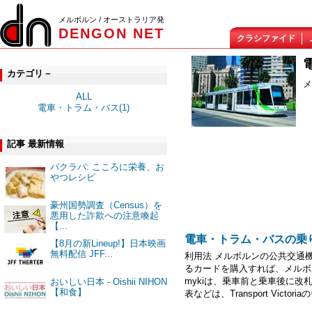
メルボルン / オーストラリア発
DENGON NET
クラシファイド
カテゴリ－
メ
ALL
電車・トラム・バス(1)
記事 最新情報
バクラバ: こころに栄養、お
やつレシピ
豪州国勢調査（Census）を
悪用した詐欺への注意喚起
【...
電車・トラム・バスの乗
【8月の新Lineup!】日本映画
無料配信 JFF...
利用法 メルボルンの公共交通
るカードを購入すれば、メルボ
mykiは、乗車前と乗車後に
おいしい日本 - Oishii NIHON
【和食】
表などは、Transport Victoriaの