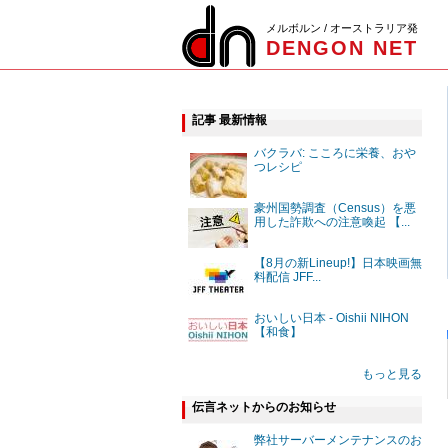
メルボルン / オーストラリア発
DENGON NET
記事 最新情報
バクラバ: こころに栄養、おや
つレシピ
豪州国勢調査（Census）を悪
用した詐欺への注意喚起 【...
【8月の新Lineup!】日本映画無
料配信 JFF...
おいしい日本 - Oishii NIHON
【和食】
もっと見る
伝言ネットからのお知らせ
弊社サーバーメンテナンスのお