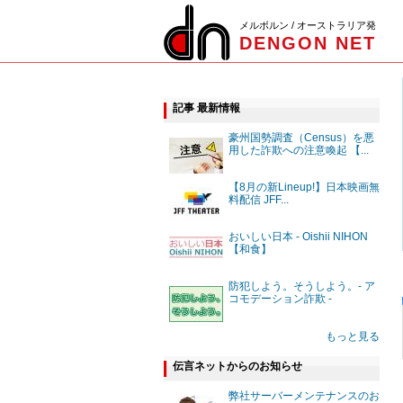
メルボルン / オーストラリア発
DENGON NET
記事 最新情報
豪州国勢調査（Census）を悪
用した詐欺への注意喚起 【...
【8月の新Lineup!】日本映画無
料配信 JFF...
おいしい日本 - Oishii NIHON
【和食】
防犯しよう。そうしよう。- ア
コモデーション詐欺 -
もっと見る
伝言ネットからのお知らせ
弊社サーバーメンテナンスのお