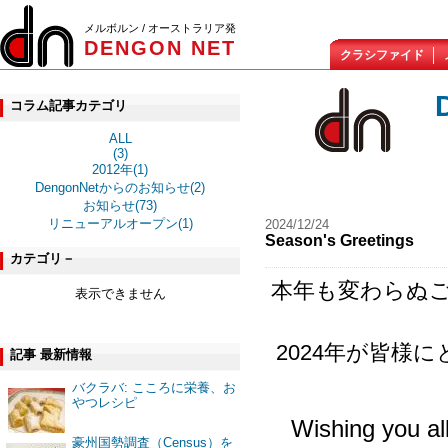
メルボルン / オーストラリア発
DENGON NET
クラシファイド
コラム記事カテゴリ
ALL
(3)
2012年(1)
DengonNetからのお知らせ(2)
お知らせ(73)
リニューアルオープン(1)
2024/12/24
Season's Greetings
カテゴリ－
本年も変わらぬ
表示できません
2024年が皆様
記事 最新情報
バクラバ: こころに栄養、お
やつレシピ
Wishing you al
豪州国勢調査（Census）を