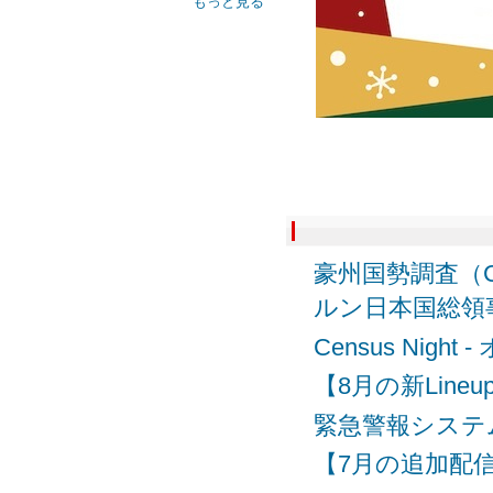
もっと見る
豪州国勢調査（C
ルン日本国総領
Census Nig
【8月の新Lineu
緊急警報システム
【7月の追加配信】