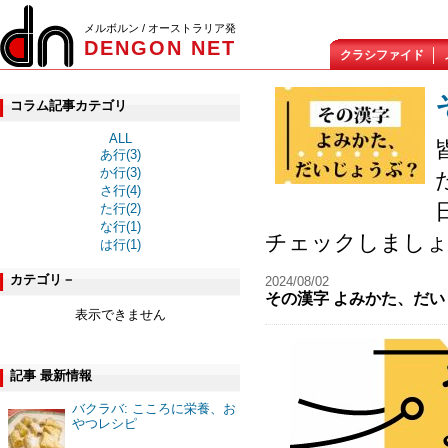
メルボルン / オーストラリア発
DENGON NET
クラシファイド
コラム記事カテゴリ
ALL
あ行(3)
か行(3)
さ行(4)
た行(2)
な行(1)
チェックしまし
は行(1)
カテゴリ－
2024/08/02
その漢字 よみかた、だい
表示できません
記事 最新情報
バクラバ: こころに栄養、お
やつレシピ