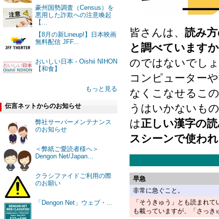
豪州国勢調査（Census）を
悪用した詐欺への注意喚起
【...
皆さんは、
読み方
【8月の新Lineup!】日本映画
無料配信 JFF...
と調べていますか
のではないでし
おいしい日本 - Oishii NIHON
【和食】
コンピューターや
もっと見る
なくこなせるこの
伝言ネットからのお知らせ
うはいかないもの
は
正しい漢字の読
弊社サーバーメンテナンス
のお知らせ
スシーンで使われ
＜弊紙ご愛読者様へ＞
Dengon Net/Japan...
クラシファイドご利用の際
早急
のお願い
非常に急ぐこと。
「そうきゅう」とも読まれて
「Dengon Net」ウェブ・...
も載っていますが、「さっき