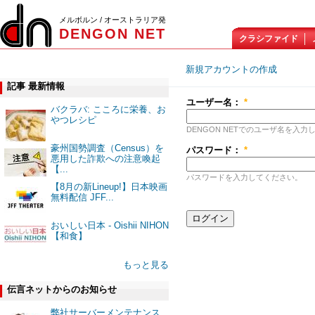
メルボルン / オーストラリア発
DENGON NET
クラシファイド
新規アカウントの作成
ロ
記事 最新情報
ユーザー名：
*
バクラバ: こころに栄養、お
やつレシピ
DENGON NETでのユーザ名を入力
豪州国勢調査（Census）を
パスワード：
*
悪用した詐欺への注意喚起
【...
パスワードを入力してください。
【8月の新Lineup!】日本映画
無料配信 JFF...
おいしい日本 - Oishii NIHON
【和食】
もっと見る
伝言ネットからのお知らせ
弊社サーバーメンテナンス