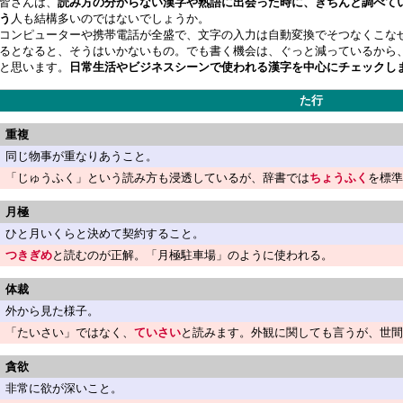
皆さんは、
読み方の分からない漢字や熟語に出会った時に、きちんと調べて
う
人も結構多いのではないでしょうか。
コンピューターや携帯電話が全盛で、文字の入力は自動変換でそつなくこな
るとなると、そうはいかないもの。でも書く機会は、ぐっと減っているから
と思います。
日常生活やビジネスシーンで使われる漢字を中心にチェックし
た行
重複
同じ物事が重なりあうこと。
「じゅうふく」という読み方も浸透しているが、辞書では
ちょうふく
を標準
月極
ひと月いくらと決めて契約すること。
つきぎめ
と読むのが正解。「月極駐車場」のように使われる。
体裁
外から見た様子。
「たいさい」ではなく、
ていさい
と読みます。外観に関しても言うが、世間
貪欲
非常に欲が深いこと。