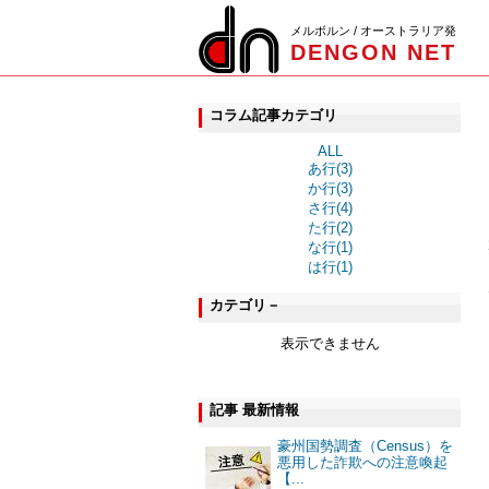
メルボルン / オーストラリア発
DENGON NET
コラム記事カテゴリ
ALL
あ行(3)
か行(3)
さ行(4)
た行(2)
な行(1)
は行(1)
カテゴリ－
表示できません
記事 最新情報
豪州国勢調査（Census）を
悪用した詐欺への注意喚起
【...