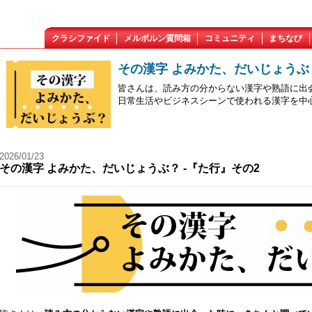
クラシファイド
メルボルン質問箱
コミュニティ
まちなび
その漢字 よみかた、だいじょうぶ
皆さんは、読み方の分からない漢字や熟語に出
日常生活やビジネスシーンで使われる漢字を中
2026/01/23
その漢字 よみかた、だいじょうぶ？ -『た行』その2