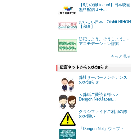
【8月の新Lineup!】日本映画
無料配信 JFF...
おいしい日本 - Oishii NIHON
【和食】
防犯しよう。そうしよう。-
アコモデーション詐欺 -
もっと見る
伝言ネットからのお知らせ
弊社サーバーメンテナンス
のお知らせ
＜弊紙ご愛読者様へ＞
Dengon Net/Japan...
クラシファイドご利用の際
のお願い
「Dengon Net」ウェブ・...