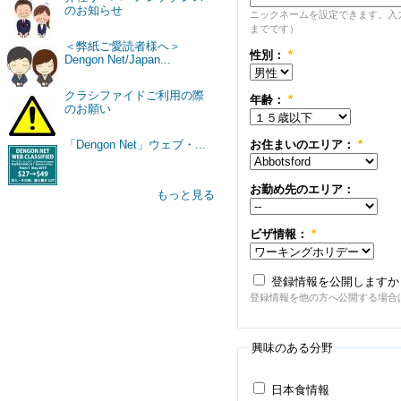
のお知らせ
ニックネームを設定できます。入
までです）
＜弊紙ご愛読者様へ＞
性別：
*
Dengon Net/Japan...
クラシファイドご利用の際
年齢：
*
のお願い
お住まいのエリア：
*
「Dengon Net」ウェブ・...
お勤め先のエリア：
もっと見る
ビザ情報：
*
登録情報を公開しますか
登録情報を他の方へ公開する場合
興味のある分野
日本食情報