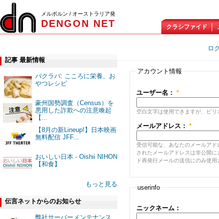
メルボルン / オーストラリア発
DENGON NET
クラシファイド
新規アカウントの作成
ロ
記事 最新情報
アカウント情報
バクラバ: こころに栄養、お
やつレシピ
ユーザー名：
*
豪州国勢調査（Census）を
悪用した詐欺への注意喚起
空白文字は使用できますが、ピリ
【...
メールアドレス：
*
【8月の新Lineup!】日本映画
無料配信 JFF...
受信可能な、あなたのメールアド
されたメールアドレスは非公開に
おいしい日本 - Oishii NIHON
ド再発行メールの送信にのみ使用
【和食】
もっと見る
userinfo
伝言ネットからのお知らせ
ニックネーム：
弊社サーバーメンテナンス