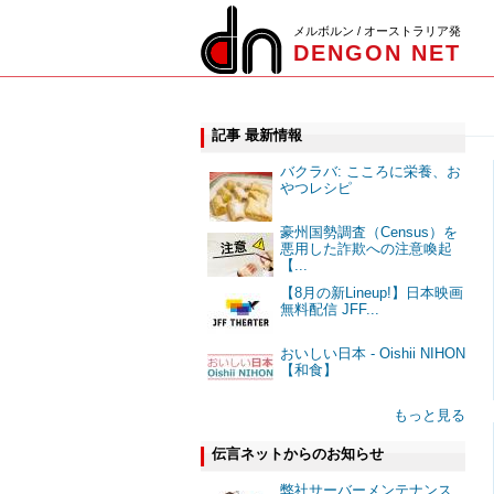
メルボルン / オーストラリア発
DENGON NET
記事 最新情報
バクラバ: こころに栄養、お
やつレシピ
豪州国勢調査（Census）を
悪用した詐欺への注意喚起
【...
【8月の新Lineup!】日本映画
無料配信 JFF...
おいしい日本 - Oishii NIHON
【和食】
もっと見る
伝言ネットからのお知らせ
弊社サーバーメンテナンス