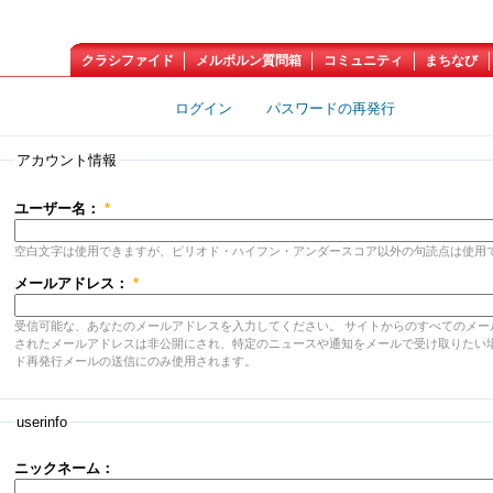
クラシファイド
メルボルン質問箱
コミュニティ
まちなび
新規アカウントの作成
ログイン
パスワードの再発行
アカウント情報
ユーザー名：
*
空白文字は使用できますが、ピリオド・ハイフン・アンダースコア以外の句読点は使用
メールアドレス：
*
受信可能な、あなたのメールアドレスを入力してください。 サイトからのすべてのメー
されたメールアドレスは非公開にされ、特定のニュースや通知をメールで受け取りたい
ド再発行メールの送信にのみ使用されます。
userinfo
ニックネーム：