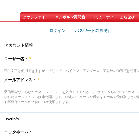
クラシファイド
メルボルン質問箱
コミュニティ
まちなび
新規アカウントの作成
ログイン
パスワードの再発行
アカウント情報
ユーザー名：
*
空白文字は使用できますが、ピリオド・ハイフン・アンダースコア以外の句読点は使用
メールアドレス：
*
受信可能な、あなたのメールアドレスを入力してください。 サイトからのすべてのメー
されたメールアドレスは非公開にされ、特定のニュースや通知をメールで受け取りたい
ド再発行メールの送信にのみ使用されます。
userinfo
ニックネーム：