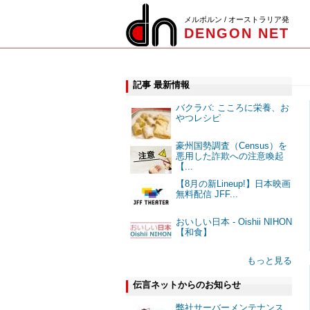
メルボルン / オーストラリア発
DENGON NET
記事 最新情報
バクラバ: こころに栄養、お
やつレシピ
豪州国勢調査（Census）を
悪用した詐欺への注意喚起
【...
【8月の新Lineup!】日本映画
無料配信 JFF...
おいしい日本 - Oishii NIHON
【和食】
もっと見る
伝言ネットからのお知らせ
弊社サーバーメンテナンス