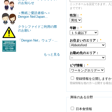
のお知らせ
ニックネームを設定できます。入
までです）
＜弊紙ご愛読者様へ＞
性別：
*
Dengon Net/Japan...
クラシファイドご利用の際
年齢：
*
のお願い
お住まいのエリア：
*
「Dengon Net」ウェブ・...
お勤め先のエリア：
もっと見る
ビザ情報：
*
登録情報を公開しますか
登録情報を他の方へ公開する場合
興味のある分野
日本食情報