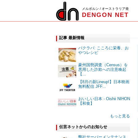
メルボルン / オーストラリア発
DENGON NET
記事 最新情報
バクラバ: こころに栄養、お
やつレシピ
豪州国勢調査（Census）を
悪用した詐欺への注意喚起
【...
【8月の新Lineup!】日本映画
無料配信 JFF...
おいしい日本 - Oishii NIHON
【和食】
もっと見る
伝言ネットからのお知らせ
弊社サーバーメンテナンス