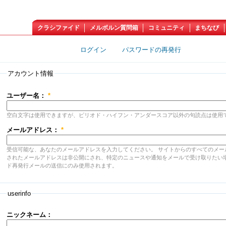
クラシファイド
メルボルン質問箱
コミュニティ
まちなび
新規アカウントの作成
ログイン
パスワードの再発行
アカウント情報
ユーザー名：
*
空白文字は使用できますが、ピリオド・ハイフン・アンダースコア以外の句読点は使用
メールアドレス：
*
受信可能な、あなたのメールアドレスを入力してください。 サイトからのすべてのメー
されたメールアドレスは非公開にされ、特定のニュースや通知をメールで受け取りたい
ド再発行メールの送信にのみ使用されます。
userinfo
ニックネーム：