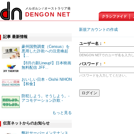
メルボルン / オーストラリア発
DENGON NET
クラシファイド
新規アカウントの作成
ロ
記事 最新情報
ユーザー名：
*
豪州国勢調査（Census）を
悪用した詐欺への注意喚起
DENGON NETでのユーザ名を入力
【...
【8月の新Lineup!】日本映画
パスワード：
*
無料配信 JFF...
パスワードを入力してください。
おいしい日本 - Oishii NIHON
【和食】
防犯しよう。そうしよう。-
アコモデーション詐欺 -
もっと見る
伝言ネットからのお知らせ
弊社サーバーメンテナンス