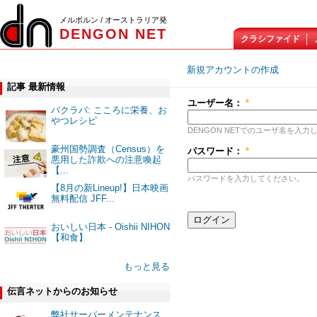
メルボルン / オーストラリア発
DENGON NET
クラシファイド
新規アカウントの作成
ロ
記事 最新情報
ユーザー名：
*
バクラバ: こころに栄養、お
やつレシピ
DENGON NETでのユーザ名を入力
豪州国勢調査（Census）を
パスワード：
*
悪用した詐欺への注意喚起
【...
パスワードを入力してください。
【8月の新Lineup!】日本映画
無料配信 JFF...
おいしい日本 - Oishii NIHON
【和食】
もっと見る
伝言ネットからのお知らせ
弊社サーバーメンテナンス