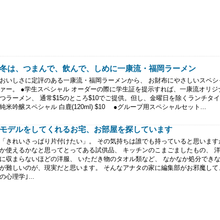
冬は、つまんで、飲んで、しめに一康流・福岡ラーメン
おいしさに定評のある一康流・福岡ラーメンから、 お財布にやさしいスペシ
ァー。 ●学生スペシャル オーダーの際に学生証を提示すれば、一康流オリジ
つラーメン、 通常$15のところ$10でご提供。但し、金曜日を除くランチタイ
純米吟醸スペシャル 白鹿(120ml) $10 ●グループ用スペシャルセット...
モデルをしてくれるお宅、お部屋を探しています
「きれいさっぱり片付けたい」。 その気持ちは誰でも持っていると思います
か使えるかなと思ってとってある試供品、 キッチンのこまごましたもの、 
に収まらないほどの洋服、 いただき物のタオル類など、 なかなか処分でき
が難しいのが、現実だと思います。 そんなアナタの家に編集部がお邪魔して、
の心理学｣...