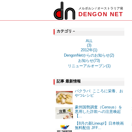
メルボルン / オーストラリア発
DENGON NET
カテゴリ－
ALL
(3)
2012年(1)
DengonNetからのお知らせ(2)
お知らせ(73)
リニューアルオープン(1)
記事 最新情報
バクラバ: こころに栄養、お
やつレシピ
豪州国勢調査（Census）を
悪用した詐欺への注意喚起
【...
【8月の新Lineup!】日本映画
無料配信 JFF...