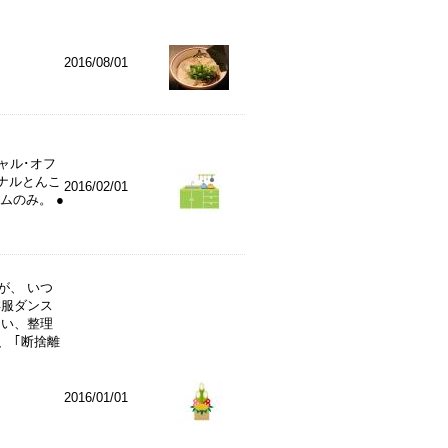
2016/08/01
ャル･オフ
ナルとんこ
2016/02/01
ムのみ。 ●
が、 いつ
洋服ダンス
ない、整理
 ｢断捨離
2016/01/01