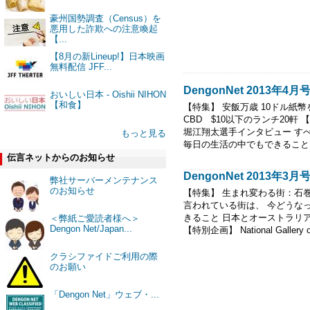
豪州国勢調査（Census）を
悪用した詐欺への注意喚起
【...
【8月の新Lineup!】日本映画
無料配信 JFF...
DengonNet 2013年
おいしい日本 - Oishii NIHON
【和食】
【特集】 安飯万歳 10ドル紙
CBD $10以下のランチ20
堀江翔太選手インタビュー すべ
もっと見る
毎日の生活の中でもできること カ
伝言ネットからのお知らせ
DengonNet 2013年
弊社サーバーメンテナンス
のお知らせ
【特集】 生まれ変わる街：石
言われている街は、 今どうな
きること 日本とオーストラリ
＜弊紙ご愛読者様へ＞
Dengon Net/Japan...
【特別企画】 National Gallery of 
クラシファイドご利用の際
のお願い
「Dengon Net」ウェブ・...