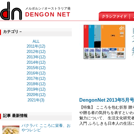
メルボルン / オーストラリア発
DENGON NET
クラシファイド
カテゴリ－
ALL
2011年(12)
2012年(12)
2013年(12)
2014年(12)
2015年(12)
2016年(12)
2017年(12)
2018年(12)
2019年(12)
2020年(12)
DengonNet 2013年
2021年(3)
【特集】 こころを包む折形 
や贈る者の気持ちを表すといわ
記事 最新情報
魅力について、 生活文化研究
入門 ふろしきも日本人の生活に密
バクラバ: こころに栄養、お
やつレシピ